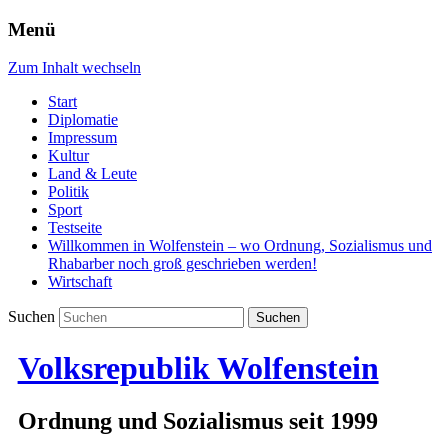
Menü
Zum Inhalt wechseln
Start
Diplomatie
Impressum
Kultur
Land & Leute
Politik
Sport
Testseite
Willkommen in Wolfenstein – wo Ordnung, Sozialismus und
Rhabarber noch groß geschrieben werden!
Wirtschaft
Suchen
Volksrepublik Wolfenstein
Ordnung und Sozialismus seit 1999