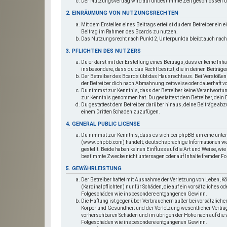
Der Nutzungsvertrag wird auf unbestimmte Zeit geschlossen und
2. EINRÄUMUNG VON NUTZUNGSRECHTEN
Mit dem Erstellen eines Beitrags erteilst du dem Betreiber ein 
Beitrag im Rahmen des Boards zu nutzen.
Das Nutzungsrecht nach Punkt 2, Unterpunkt a bleibt auch na
3. PFLICHTEN DES NUTZERS
Du erklärst mit der Erstellung eines Beitrags, dass er keine Inha
insbesondere, dass du das Recht besitzt, die in deinen Beiträ
Der Betreiber des Boards übt das Hausrecht aus. Bei Verstöße
der Betreiber dich nach Abmahnung zeitweise oder dauerhaft vo
Du nimmst zur Kenntnis, dass der Betreiber keine Verantwortung f
zur Kenntnis genommen hat. Du gestattest dem Betreiber, dein B
Du gestattest dem Betreiber darüber hinaus, deine Beiträge abzu
einem Dritten Schaden zuzufügen.
4. GENERAL PUBLIC LICENSE
Du nimmst zur Kenntnis, dass es sich bei phpBB um eine unter
(www.phpbb.com) handelt; deutschsprachige Informationen w
gestellt. Beide haben keinen Einfluss auf die Art und Weise, wi
bestimmte Zwecke nicht untersagen oder auf Inhalte fremder F
5. GEWÄHRLEISTUNG
Der Betreiber haftet mit Ausnahme der Verletzung von Leben, K
(Kardinalpflichten) nur für Schäden, die auf ein vorsätzliches o
Folgeschäden wie insbesondere entgangenen Gewinn.
Die Haftung ist gegenüber Verbrauchern außer bei vorsätzliche
Körper und Gesundheit und der Verletzung wesentlicher Vertrag
vorhersehbaren Schäden und im übrigen der Höhe nach auf die v
Folgeschäden wie insbesondere entgangenen Gewinn.