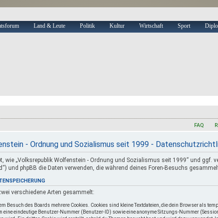
atsforum
Land & Leute
Politik
Kultur
Wirtschaft
Sport
Diplo
FAQ
R
nstein - Ordnung und Sozialismus seit 1999 - Datenschutzrichtl
ibt, wie „Volksrepublik Wolfenstein - Ordnung und Sozialismus seit 1999“ und ggf. v
d“) und phpBB die Daten verwenden, die während deines Foren-Besuchs gesammel
ATENSPEICHERUNG
zwei verschiedene Arten gesammelt:
nem Besuch des Boards mehrere Cookies. Cookies sind kleine Textdateien, die dein Browser als temp
en eine eindeutige Benutzer-Nummer (Benutzer-ID) sowie eine anonyme Sitzungs-Nummer (Session-