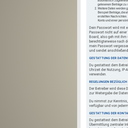
automatisch zugewiesen 
gelesenen Beiträge zu 
Weitere Daten werden g
Beispiel Beiträge, die 
erstellten Nachrichte
Konto und einer persön
Dein Passwort wird mit e
Passwort nicht auf einer
Board, also geh mit ihm 
berechtigterweise nach d
mein Passwort vergessen
und sendet anschließend
GESTATTUNG DER DATEN
Du gestattest dem Betrei
Uhrzeit der Nutzung, IP-
verwenden.
REGELUNGEN BEZÜGLICH 
Der Betreiber wird diese
zur Weitergabe der Daten 
Du nimmst zur Kenntnis, 
verfügbar und von jeder
GESTATTUNG DER KONT
Du gestattest dem Betrei
Übermittlung zentraler I