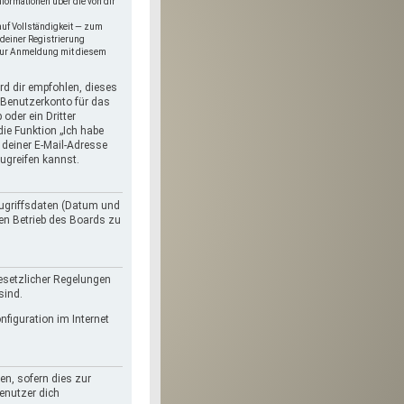
formationen über die von dir
auf Vollständigkeit — zum
 deiner Registrierung
 zur Anmeldung mit diesem
rd dir empfohlen, dieses
 Benutzerkonto für das
oder ein Dritter
ie Funktion „Ich habe
deiner E-Mail-Adresse
ugreifen kannst.
Zugriffsdaten (Datum und
den Betrieb des Boards zu
gesetzlicher Regelungen
sind.
figuration im Internet
en, sofern dies zur
Benutzer dich