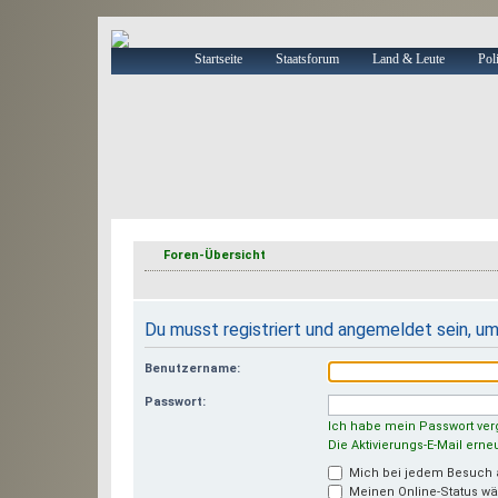
Startseite
Staatsforum
Land & Leute
Poli
Foren-Übersicht
Du musst registriert und angemeldet sein, u
Benutzername:
Passwort:
Ich habe mein Passwort ve
Die Aktivierungs-E-Mail ern
Mich bei jedem Besuch
Meinen Online-Status wä