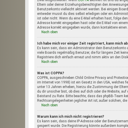
zwei Möglichkeiten. Wenn
COPPA
aktiviert ist und du ange
Eltern oder deiner Erziehungsberechtigten den Anweisungen 
Benutzerkonto vielleicht aktiviert werden. Bei einigen Boa
entweder musst du dies selbst erledigen oder ein Administra
ist oder nicht. Wenn du eine E-Mail erhalten hast, folge d
Adresse korrekt eingegeben hast oder die E-Mail von einem S
Adresse korrekt eingegeben wurde, dann kontaktiere einen 
Nach oben
Ich habe mich vor einiger Zeit registriert, kann mich 
Es kann sein, dass ein Administrator dein Benutzerkonto 
viele Boards regelmäßig Benutzer, die für längere Zeit kei
Registriere dich einfach erneut und nimm aktiv an den Disk
Nach oben
Was ist COPPA?
COPPA, ausgeschrieben Child Online Privacy and Protectio
im Internet von 1998) ist ein Gesetz in den USA, welches 
unter 13 Jahren erheben, hierzu die Zustimmung der Elte
du dir unsicher bist, ob dies auf dich oder die Website, auf 
Beistand zu Rate. Bitte beachte, dass das phpBB-Team kei
Rechtsangelegenheiten jeglicher Art ist; außer solchen, die
Nach oben
Warum kann ich mich nicht registrieren?
Es kann sein, dass deine IP-Adresse oder der Benutzerna
gesperrt wurde. Die Registrierung könnte außerdem kompl