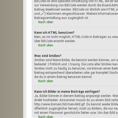
BBCode ist eine spezielle Umsetzung von HTML, die dir wei
zur Verwendung von BBCode werden durch die Board-Admini
Beitrag deaktiviert werden. BBCode ist ähnlich wie HTML au
und „>“) Klammern eingeschlossen. Weitere Informationen zu
Beitragserstellung aus zugänglich ist.
Nach oben
Kann ich HTML benutzen?
Nein, es ist nicht möglich, HTML-Code in Beiträgen zu ve
über BBCode erreicht werden.
Nach oben
Was sind Smilies?
Smilies sind kleine Bilder, die benutzt werden können, um e
bedeutet :) fröhlich und :( traurig. Die Liste aller Smilies
Smilies nicht zu häufig zu benutzen, sie können einen Be
Beitrag entsprechend überarbeiten oder gar komplett lösch
die du in einem Beitrag benutzen kannst.
Nach oben
Kann ich Bilder in meine Beiträge einfügen?
Ja, Bilder können in deinem Beitrag angezeigt werden. We
direkt hochladen. Ansonsten musst du zu einem Bild verlink
http://www.domain.tld/mein-bild.gif. Du kannst weder Bilder
öffentlich zugänglicher Server), noch zu Bildern, die nur 
mit einem Passwort geschützte Seiten usw. Um das Bild a
Nach oben